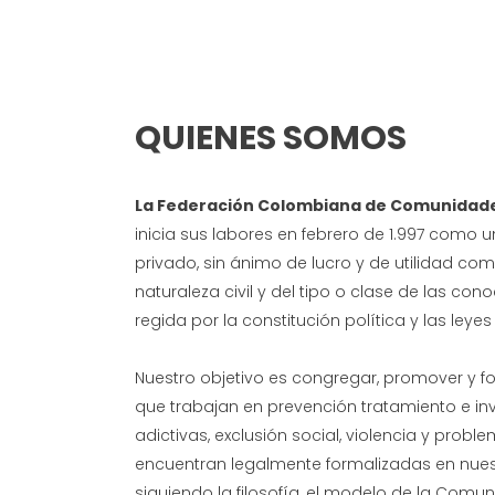
QUIENES SOMOS
La Federación Colombiana de Comunidad
inicia sus labores en febrero de 1.997 como 
privado, sin ánimo de lucro y de utilidad comú
naturaleza civil y del tipo o clase de las co
regida por la constitución política y las ley
Nuestro objetivo es congregar, promover y for
que trabajan en prevención tratamiento e i
adictivas, exclusión social, violencia y probl
encuentran legalmente formalizadas en nuestr
siguiendo la filosofía, el modelo de la Comun