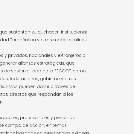
que sustentan su quehacer institucional
ad Terapéutica y otros modelos afines.
 y privados, nacionales y extranjeros a
e generar alianzas estratégicas, que
s de sostenibilidad de la FECCOT, como
ados, federaciones, gobierno y otras
das. Estas pueden darse a través de
ratos directos que respondan a los
n.
radores, profesionales y personas
este campo de acción, en temas
acticas basadas en experiencias exitosas