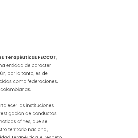
es Terapéuticas FECCOT
,
una entidad de carácter
n, por lo tanto, es de
nocidas como federaciones,
es colombianas.
talecer las instituciones
nvestigación de conductas
emáticas afines, que se
o territorio nacional,
idad Terapéutica, el respeto