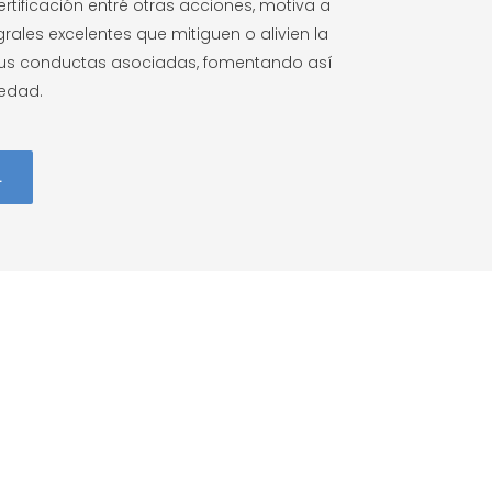
rtificación entré otras acciones, motiva a
rales excelentes que mitiguen o alivien la
sus conductas asociadas, fomentando así
iedad.
L